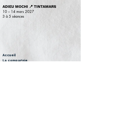
ADIEU MOCHI 📍 TINTAMARS
10 – 14 mars 2027
3 à 5 séances
Accueil
La compagnie
L'équipe
Spectacles
Événements publics
Les Mondes Invisibles
Compagnonnages
Stages et workshops
Dans les écoles
Soutien aux artistes
Galerie
La vie de compagnie