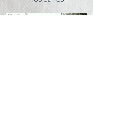
notre outil
Le bâtiment arrière, accessible par
entrée carrossable, abrite une
grande
salle de répétition
équipée (15m x