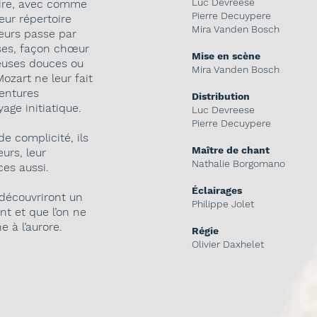
Luc Devreese
aire, avec comme
Pierre Decuypere
eur répertoire
Mira Vanden Bosch
leurs passe par
sses, façon chœur
Mise en scène
ceuses douces ou
Mira Vanden Bosch
ozart ne leur fait
ventures
Distribution
yage initiatique.
Luc Devreese
Pierre Decuypere
 complicité, ils
Maître de chant
eurs, leur
Nathalie Borgomano
ces aussi.
Éclairages
découvriront un
Philippe Jolet
nt et que l’on ne
 à l’aurore.
Régie
Olivier Daxhelet