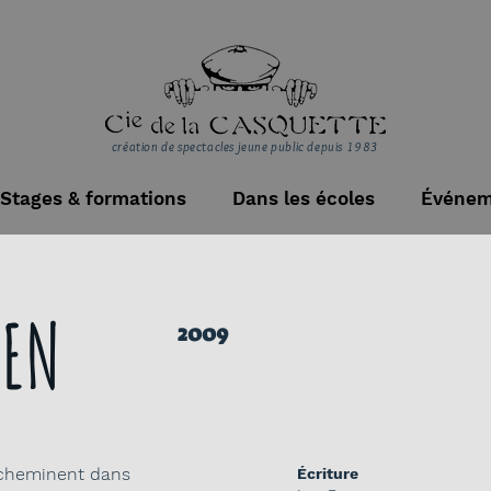
création de spectacles jeune public depuis 1983
Stages & formations
Dans les écoles
Événem
IEN
2009
 cheminent dans
Écriture