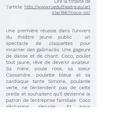
Lire la totalité de
l'article:
http://www.ruedutheatre.eu/art
icle/1867/coco-co/
Une première réussie dans l’univers
du théâtre jeune public : un
spectacle de claquettes pour
incarner des gallinacés. Une gageure
de danse et de chant. Coco, poulet
tout jaune, rêve de devenir aviateur.
Sa mère, poule rose, sa soeur
Cassandre, poulette bleue et sa
cardiaque tante Simone, poularde
verte, ne l’entendent pas de cette
oreille et souhaitent qu’il devienne le
patron de l’entreprise familiale. Coco
s’échappe, s’envole… Et nous
claquons des mains à l’issue de la
représentation tant tout est parfait !
Pas une fausse note, pas un faux
pas. C’est drôle, dynamique, inventif.