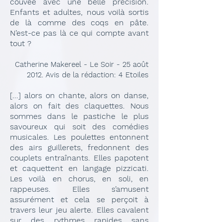
couvée avec une belle précision.
Enfants et adultes, nous voilà sortis
de là comme des coqs en pâte.
N’est-ce pas là ce qui compte avant
tout ?
Catherine Makereel - Le Soir - 25 août
2012. Avis de la rédaction: 4 Etoiles
[...] alors on chante, alors on danse,
alors on fait des claquettes. Nous
sommes dans le pastiche le plus
savoureux qui soit des comédies
musicales. Les poulettes entonnent
des airs guillerets, fredonnent des
couplets entraînants. Elles papotent
et caquettent en langage pizzicati.
Les voilà en chorus, en soli, en
rappeuses. Elles s’amusent
assurément et cela se perçoit à
travers leur jeu alerte. Elles cavalent
sur des rythmes rapides sans